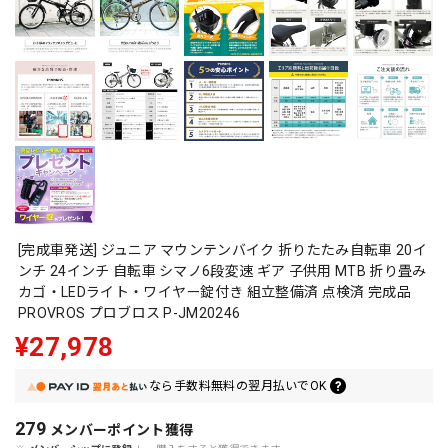
[完成車発送] ジュニア マウンテンバイク 折りたたみ自転車 20イ
ンチ 24インチ 自転車 シマノ6段変速 ギア 子供用 MTB 折り畳み
カゴ・LEDライト・ワイヤー錠付き 組立整備済 点検済 完成品
PROVROS プロブロス P-JM20246
¥27,978
なら
手数料無料の
翌月払いでOK
279
メンバーポイント
獲得