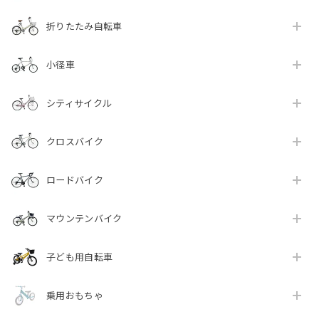
プロサイクルPROVROS BASE店でございます。
折りたたみ自転車
このたびは、商品にシートピンが同封されてお
らず、自転車をご使用いただけない期間が生じ
ましたこと、心よりお詫び申し上げます。 ま
小径車
た、お問い合わせをいただいてから不足部品の
お届けまでお時間を要し、ご不便とご不安をお
シティサイクル
かけしましたこと、重ねてお詫び申し上げま
す。 今回いただいたご意見を真摯に受け止め、
付属品確認をより徹底するとともに、お問い合
クロスバイク
わせ後のご案内や部品発送についても、できる
限り迅速に対応できるよう改善に努めてまいり
ロードバイク
ます。 貴重なご意見をお寄せいただき、ありが
とうございました。
マウンテンバイク
子ども用自転車
電動アシスト自転車 20インチ 折りたたみ シングルギア 最大30km走行 型式認定 公道可能 PROVROS(プロブロス) P-201E [1年保証]
グレージュ
2026/07/09
乗用おもちゃ
配送も早くてすごく丁寧な梱包状態でした。 ありがとうご