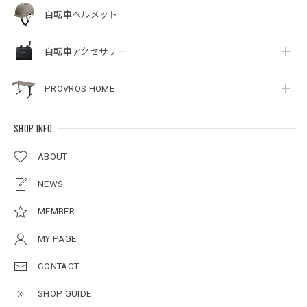
ざいます。
自転車ヘルメット
自転車アクセサリー
電動アシスト自転車 20インチ 折りたたみ シングルギア 最大30km走行 型式認定 公道可能 PROVROS(プロブロス) P-201E [1年保証]
マットブラック
2026/05/18
PROVROS HOME
SHOP INFO
電動アシスト自転車 20インチ 折りたたみ シングルギア 最大30km走行 型式認定 公道可能 PROVROS(プロブロス) P-201E [1年保証]
マットアイボリーホワイト
ABOUT
2026/04/28
NEWS
初めてのアシストデビューです。頑張って慣れます💦
MEMBER
MY PAGE
【予約商品：3月下旬頃入荷予定】電動アシスト自転車 20インチ 折りたたみ シングルギア 最大30km走行 型式認定 公道可能 PROVROS(プロブロス) P-201E [1年保証]
マットアイボリーホワイト
CONTACT
2026/04/08
SHOP GUIDE
娘の入学祝いに購入しました！すごく喜んでました。