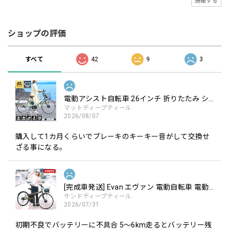
通報する
ショップの評価
すべて
42
9
3
電動アシスト自転車 26インチ 折りたたみ シマノ6段変速 最大40km走行 型式認定 公道可能 PROVROS(プロブロス) P-266E [1年保証]
マットディープティール
2026/08/07
購入して1カ月くらいでブレーキのキーキー音がして交換せ
ざる事になる。
[完成車発送] Evan エヴァン 電動自転車 電動アシスト自転車 折りたたみ 26インチ シマノ6段変速 リチウムイオンバッテリー 前輪駆動 最大105km走行 公道可能 組立整備済 点検済 完成品 PROVROS プロブロス P-C266Epro [1年保証]
サンドディープティール
2026/07/31
初期不良でバッテリーに不具合 5〜6km走るとバッテリー残