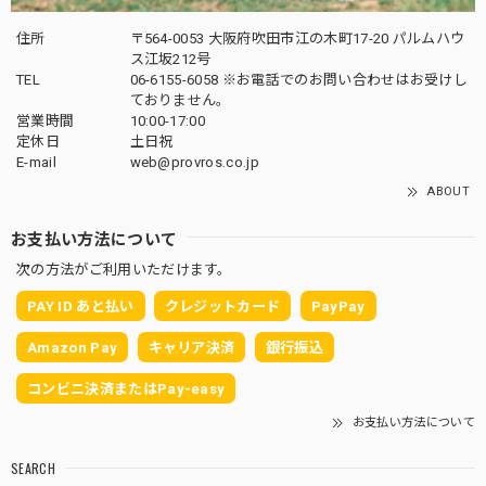
住所
〒564-0053 大阪府吹田市江の木町17-20 パルムハウ
クロスバイク 自転車 26インチ シマノ6段変速 LEDライト ワイヤー錠 泥除けフェンダー 付き プレゼント ギフト スポーツバイク 通勤 通学 街乗り お洒落 メーカー1年保証 P-701
ス江坂212号
クレヨン
TEL
06-6155-6058 ※お電話でのお問い合わせはお受けし
2026/01/10
ておりません。
営業時間
10:00-17:00
梱包はコンパクト且つ丁寧でした。 組み立ては動画を見な
定休日
土日祝
くても、取説だけで簡単でした！ 必要品が付属しているの
E-mail
web@provros.co.jp
で、とてもコスパが良いと思います。新色クレヨン気に入っ
ABOUT
ています！
お支払い方法について
次の方法がご利用いただけます。
P-206専用リヤキャリア 荷台 自転車用アクセサリー 自転車パーツ サイクル 積載重量27kg 後付け 幼児座席（チャイルドシート）取り付け不可 20インチ対応 プロブロス PCR-206
2026/01/07
PAY ID あと払い
クレジットカード
PayPay
Amazon Pay
キャリア決済
銀行振込
コンビニ決済またはPay-easy
P-206E専用リヤキャリア 荷台 自転車用アクセサリー 自転車パーツ サイクル 積載重量27kg 後付け 幼児座席（チャイルドシート）取り付け不可 20インチ対応 プロブロス PCR-206E
2025/11/10
お支払い方法について
SEARCH
取付けると鍵をかけるときに結構邪魔になります少し改善さ