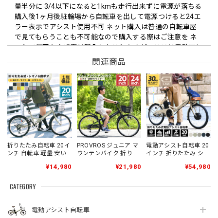
量半分に 3/4以下になると1kmも走行出来ずに電源が落ちる
購入後1ヶ月後駐輪場から自転車を出して電源つけると24エ
ラー表示でアシスト使用不可 ネット購入は普通の自転車屋
で見てもらうことも不可能なので購入する際はご注意を ネ
ットで何回か自転車は購入したことあるが、ここは電動アシ
ストの高単価商材にも関わらず過去最悪な商品が届く 利用
関連商品
はお勧めしません あくまで自己責任で
電動アシスト自転車 20インチ 折りたたみ シングルギア 最大30km走行 型式認定 公道可能 PROVROS(プロブロス) P-201E [1年保証]
マットアイボリーホワイト
2026/07/15
商品を購入しましたが、本来同封されているはずの「シート
折りたたみ自転車 20イ
PROVROS ジュニア マ
電動アシスト自転車 20
ピン」が入っていませんでした。商品到着後すぐに問い合わ
ンチ 自転車 軽量 安い
ウンテンバイク 折りた
インチ 折りたたみ シン
カゴ付き ライト付 ロッ
たみ自転車 20インチ
グルギア PROVROS(プ
せをしましたが、対応が遅く、不足部品が届くまで約1週間
¥14,980
¥21,980
¥54,980
ク錠 6段変速
24インチ 自転車 シマノ
ロブロス) P-201E [1年
かかりました。 その間は自転車を使用することができず、
PROVROS(プロブロス)
6段変速 ギア 子供用
保証]
大変不便でした。不足品がないか発送前にしっかり確認して
P-206 [1年保証]
MTB 折り畳み カゴ・
CATEGORY
いただきたいです。また、問い合わせ後の対応も、もう少し
LEDライト・ワイヤー
錠付き プロブロス【メ
迅速に行っていただけると安心して利用できると思います。
ーカー保証1年】 P-
電動アシスト自転車
JM20246