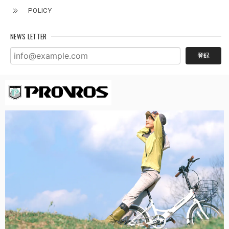
POLICY
[完成車発送] Petit ペティート 電動自転車 電動アシスト自転車 折りたたみ 20インチ シマノ6段変速 リチウムイオンバッテリー 前輪駆動 最大87km走行 型式認定 公道可能 組立整備済 点検済 完成品 PROVROS プロブロス P-B206Epro [1年保証]
NEWS LETTER
クレヨン
2026/03/01
登録
いろいろご迷惑おかけしましたがありがとうございました。
商品到着後妻が大変喜んでくれました。 ありがとうござい
ました♪
[完成車発送] 電動アシスト自転車 20インチ 折りたたみ シマノ6段変速 最大46km走行 型式認定 公道可能 組立整備済 点検済 完成品 PROVROS(プロブロス) P-206E [1年保証]
マットアイボリーホワイト
2026/02/24
完成車発送との事でしたがハンドル部分の接合など完成はし
てない。説明書見たら分かる程度ですが。 シマノ6段変速付
いてますがあまり使わない。ほぼ6での運用になり、きつい
坂以外は変速しない感じ。 とにかく「発送しました。」か
らかなり時間がかかります。急いでいる方には向いてない。