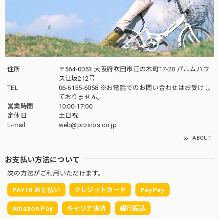
住所
〒564-0053 大阪府吹田市江の木町17-20 パルムハウ
ス江坂212号
TEL
06-6155-6058 ※お電話でのお問い合わせはお受けし
ておりません。
営業時間
10:00-17:00
定休日
土日祝
E-mail
web@provros.co.jp
ABOUT
お支払い方法について
次の方法がご利用いただけます。
PAY ID あと払い
クレジットカード
PayPay
Amazon Pay
キャリア決済
銀行振込